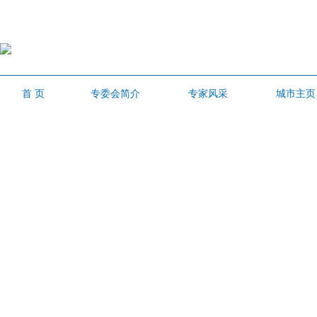
扫一扫
关注我们
手机端
首 页
专委会简介
专家风采
城市主页